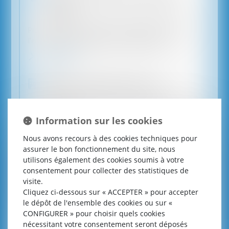
aidants
Prestations et aides sociales, allocation d’éducation de
l’enfant handicapé (AEEH) et ses compléments...
En savoir plus
Établissements médico-sociaux
Droit des usagers et des structures médico-sociales, outils
de la loi de 2002...
Information sur les cookies
En savoir plus
Nous avons recours à des cookies techniques pour
assurer le bon fonctionnement du site, nous
Droit associatif et fiscalité
utilisons également des cookies soumis à votre
consentement pour collecter des statistiques de
Gouvernance et chaîne des délégations, accompagnement
visite.
à la prévention des litiges...
Cliquez ci-dessous sur « ACCEPTER » pour accepter
le dépôt de l'ensemble des cookies ou sur «
En savoir plus
CONFIGURER » pour choisir quels cookies
nécessitant votre consentement seront déposés